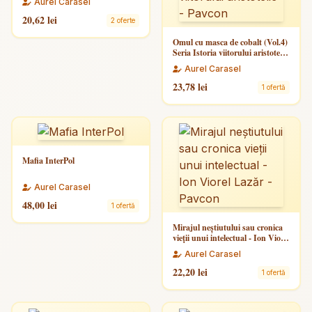
Aurel Carasel
20,62 lei
2 oferte
Omul cu masca de cobalt (Vol.4)
Seria Istoria viitorului aristotelic
- Pavcon
Aurel Carasel
23,78 lei
1 ofertă
Mafia InterPol
Aurel Carasel
48,00 lei
1 ofertă
Mirajul neștiutului sau cronica
vieții unui intelectual - Ion Viorel
Lazăr - Pavcon
Aurel Carasel
22,20 lei
1 ofertă