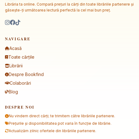
Librăria ta online. Compară prețuri la cărți din toate librăriile partenere și
găsește-ți următoarea lectură perfectă la cel mai bun preț.
NAVIGARE
Acasă
Toate cărțile
Librării
Despre Bookfind
Colaborări
Blog
DESPRE NOI
Nu vindem direct cărți; te trimitem către librăriile partenere.
Prețurile și disponibilitatea pot varia în funcție de librărie.
Actualizăm zilnic ofertele din librăriile partenere.