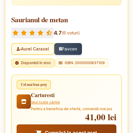
Saurianul de metan
4.7
(6 voturi)
Aurel Carasel
Pavcon
Disponibil în stoc
ISBN: 2000000837109
Cel mai bun preț
Carturesti
Vezi toate cărțile
Pentru a beneficia de ofertă, comandă mai jos
41,00 lei
Cumpără la acest preț