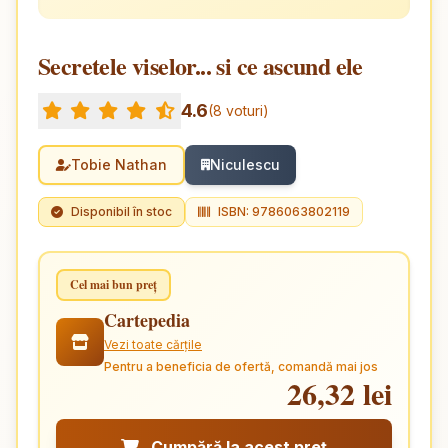
Secretele viselor... si ce ascund ele
4.6
(8 voturi)
Tobie Nathan
Niculescu
Disponibil în stoc
ISBN: 9786063802119
Cel mai bun preț
Cartepedia
Vezi toate cărțile
Pentru a beneficia de ofertă, comandă mai jos
26,32 lei
Cumpără la acest preț