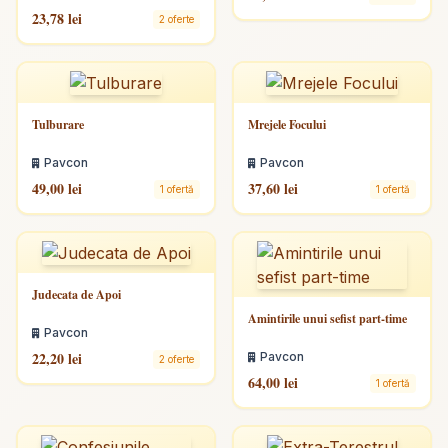
23,78 lei
2 oferte
Tulburare
Mrejele Focului
Pavcon
Pavcon
49,00 lei
37,60 lei
1 ofertă
1 ofertă
Judecata de Apoi
Amintirile unui sefist part-time
Pavcon
22,20 lei
Pavcon
2 oferte
64,00 lei
1 ofertă