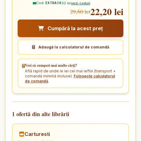
Cod:
30 lei
vezi coduri
EXTRA30
22,20 lei
29,60 lei
Cumpără la acest preț
Adaugă la calculatorul de comandă
Vrei să cumperi mai multe cărți?
Află rapid de unde le iei cel mai ieftin (transport +
comandă minimă incluse).
Folosește calculatorul
de comandă
.
1 ofertă din alte librării
Carturesti