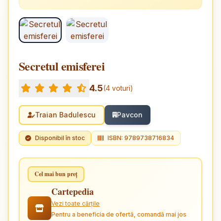
Secretul emisferei
4.5
(4 voturi)
Traian Badulescu
Pavcon
Disponibil în stoc
ISBN: 9789738716834
Cel mai bun preț
Cartepedia
Vezi toate cărțile
Pentru a beneficia de ofertă, comandă mai jos