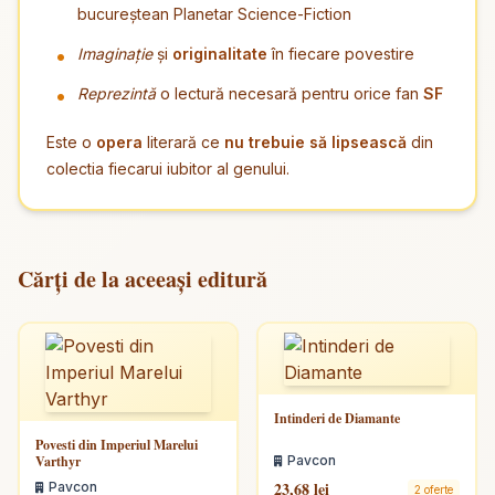
bucureștean Planetar Science-Fiction
Imaginație
și
originalitate
în fiecare povestire
Reprezintă
o lectură necesară pentru orice fan
SF
Este o
opera
literară ce
nu trebuie să lipsească
din
colectia fiecarui iubitor al genului.
Cărți de la aceeași editură
Intinderi de Diamante
Povesti din Imperiul Marelui
Varthyr
Pavcon
23,68 lei
Pavcon
2 oferte