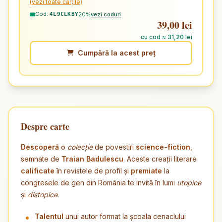
(vezi toate cărțile)
Cod:
20%
vezi coduri
4L9CLKBY
39,00 lei
cu cod ≈ 31,20 lei
Cumpără la acest preț
Despre carte
Descoperă
o
colecție
de povestiri
science-fiction
,
semnate de
Traian Badulescu
. Aceste creații literare
calificate
în revistele de profil și
premiate
la
congresele de gen din România te invită în lumi
utopice
și
distopice
.
Talentul
unui autor format la școala cenaclului