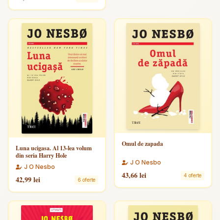
Omul de zapada
Luna ucigasa. Al 13-lea volum
din seria Harry Hole
J O Nesbo
J O Nesbo
43,66 lei
4 oferte
42,99 lei
6 oferte