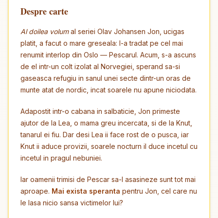
Despre carte
Al doilea volum
al seriei Olav Johansen Jon, ucigas
platit, a facut o mare greseala: l-a tradat pe cel mai
renumit interlop din Oslo — Pescarul. Acum, s-a ascuns
de el intr-un colt izolat al Norvegiei, sperand sa-si
gaseasca refugiu in sanul unei secte dintr-un oras de
munte atat de nordic, incat soarele nu apune niciodata.
Adapostit intr-o cabana in salbaticie, Jon primeste
ajutor de la Lea, o mama greu incercata, si de la Knut,
tanarul ei fiu. Dar desi Lea ii face rost de o pusca, iar
Knut ii aduce provizii, soarele nocturn il duce incetul cu
incetul in pragul nebuniei.
Iar oamenii trimisi de Pescar sa-l asasineze sunt tot mai
aproape.
Mai exista speranta
pentru Jon, cel care nu
le lasa nicio sansa victimelor lui?