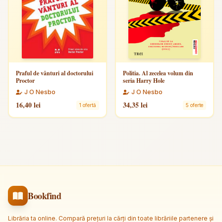
Praful de vânturi al doctorului
Politia. Al zecelea volum din
Proctor
seria Harry Hole
J O Nesbo
J O Nesbo
16,40 lei
34,35 lei
1 ofertă
5 oferte
Bookfind
Librăria ta online. Compară prețuri la cărți din toate librăriile partenere și