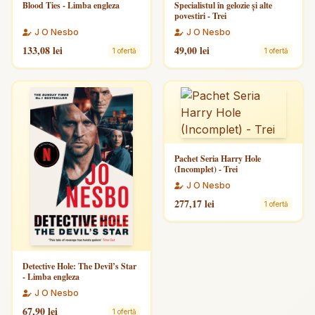
Blood Ties - Limba engleza
Specialistul în gelozie și alte
povestiri - Trei
J O Nesbo
J O Nesbo
133,08 lei
49,00 lei
1 ofertă
1 ofertă
Pachet Seria Harry Hole
(Incomplet) - Trei
J O Nesbo
277,17 lei
1 ofertă
Detective Hole: The Devil’s Star
- Limba engleza
J O Nesbo
67,90 lei
1 ofertă