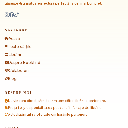
găsește-ți următoarea lectură perfectă la cel mai bun preț.
NAVIGARE
Acasă
Toate cărțile
Librării
Despre Bookfind
Colaborări
Blog
DESPRE NOI
Nu vindem direct cărți; te trimitem către librăriile partenere.
Prețurile și disponibilitatea pot varia în funcție de librărie.
Actualizăm zilnic ofertele din librăriile partenere.