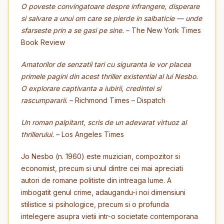
O poveste convingatoare despre infrangere, disperare
si salvare a unui om care se pierde in salbaticie — unde
sfarseste prin a se gasi pe sine.
– The New York Times
Book Review
Amatorilor de senzatii tari cu siguranta le vor placea
primele pagini din acest thriller existential al lui Nesbo.
O explorare captivanta a iubirii, credintei si
rascumpararii.
– Richmond Times – Dispatch
Un roman palpitant, scris de un adevarat virtuoz al
thrillerului.
– Los Angeles Times
Jo Nesbo (n. 1960) este muzician, compozitor si
economist, precum si unul dintre cei mai apreciati
autori de romane politiste din intreaga lume. A
imbogatit genul crime, adaugandu-i noi dimensiuni
stilistice si psihologice, precum si o profunda
intelegere asupra vietii intr-o societate contemporana