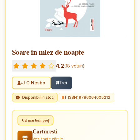
Soare in miez de noapte
4.2
(18 voturi)
J O Nesbo
Trei
Disponibil în stoc
ISBN: 9786064005212
Cel mai bun preț
Carturesti
Vezi toate cărțile