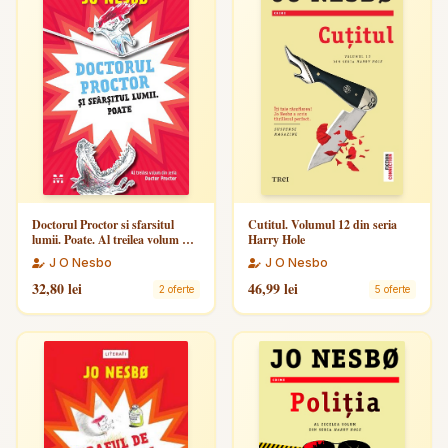
Doctorul Proctor si sfarsitul
Cutitul. Volumul 12 din seria
lumii. Poate. Al treilea volum din
Harry Hole
seria Doctor Proctor
J O Nesbo
J O Nesbo
32,80 lei
46,99 lei
2 oferte
5 oferte