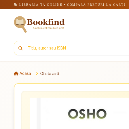
📚 LIBRĂRIA TA ONLINE • COMPARĂ PREȚURI LA CĂRȚI
Oferta carti
Acasă