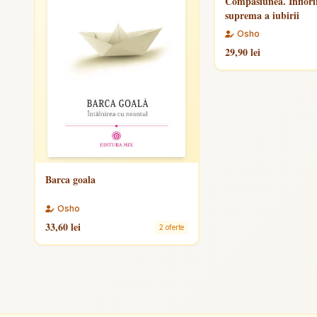
Compasiunea. Inflori
suprema a iubirii
Osho
29,90 lei
Barca goala
Osho
33,60 lei
2 oferte