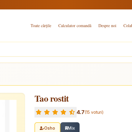
Toate cărțile
Calculator comandă
Despre noi
Cola
Tao rostit
4.7
(15 voturi)
Osho
Mix