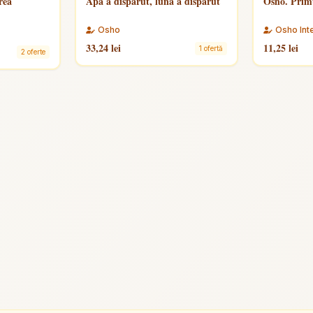
rea
Apa a dispărut, luna a dispărut
Osho. Primu
Osho
Osho Int
33,24 lei
11,25 lei
1 ofertă
2 oferte