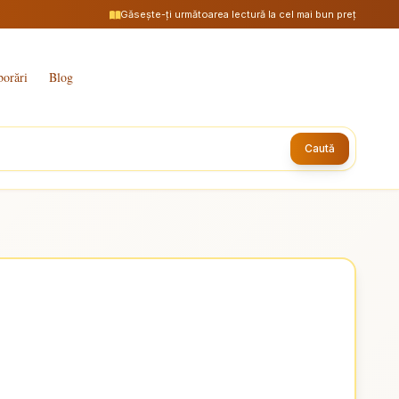
Găsește-ți următoarea lectură la cel mai bun preț
borări
Blog
Caută