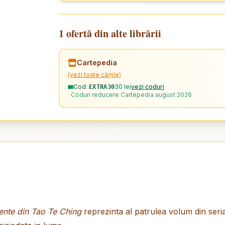
1 ofertă din alte librării
Cartepedia
(vezi toate cărțile)
Cod:
30 lei
vezi coduri
EXTRA30
· Coduri reducere Cartepedia august 2026
ente din Tao Te Ching
reprezinta al patrulea volum din seri