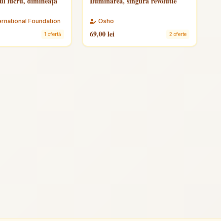
l lucru, dimineața
Iluminarea, singura revolutie
ernational Foundation
Osho
69,00 lei
1 ofertă
2 oferte