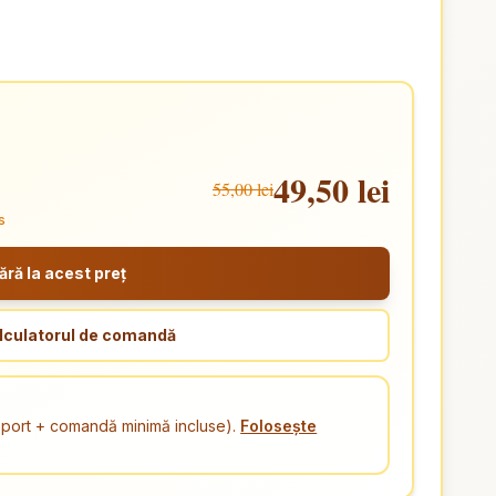
49,50 lei
55,00 lei
s
ă la acest preț
lculatorul de comandă
ansport + comandă minimă incluse).
Folosește