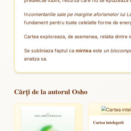
predilectie iubirii, resursa care nu se epuizeaza 
In
comentariile sale pe margine aforismelor lui L
fundament pentru toate celelalte forme de energie
Cartea exploreaza, de asemenea, relatia dintre iubi
Se subliniaza faptul ca
mintea
este
un biocompu
analiza sa.
Cărți de la autorul Osho
Cartea intelegerii