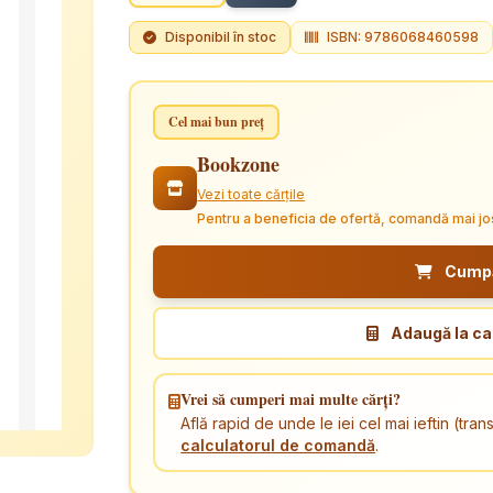
Disponibil în stoc
ISBN: 9786068460598
Cel mai bun preț
Bookzone
Vezi toate cărțile
Pentru a beneficia de ofertă, comandă mai jo
Cumpăr
Adaugă la ca
Vrei să cumperi mai multe cărți?
Află rapid de unde le iei cel mai ieftin (tr
calculatorul de comandă
.