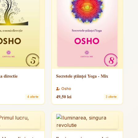
a directie
Secretele științei Yoga - Mix
Osho
49,50 lei
4 oferte
3 oferte