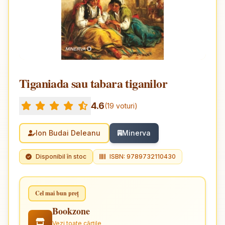
Tiganiada sau tabara tiganilor
4.6
(19 voturi)
Ion Budai Deleanu
Minerva
Disponibil în stoc
ISBN: 9789732110430
Cel mai bun preț
Bookzone
Vezi toate cărțile