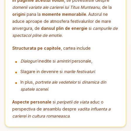
In paginile acestui volum
, se povesteste despre
domenii variate ale carierei lui Titus Munteanu,
de la
origini
pana la
momente memorabile
. Autorul ne
aduce aproape de atmosfera festivalurilor de mare
anvergura, de
dansul plin de energie
si
campurile de
spectacol pline de emotie.
Structurata pe capitole
, cartea include
Dialoguri
inedite si
amintiri
personale,
Slagare in devenire si
marile festivaluri
.
In plus,
portrete ale vedetelor
si
dinamica din
spatele scenei
.
Aspecte personale
si
peripetii de viata
aduc o
perspectiva de ansamblu despre
vadita influenta a
carierei in cultura romaneasca
.