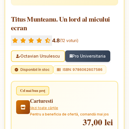
Titus Munteanu. Un lord al micului
ecran
4.8
(12 voturi)
Octavian Ursulescu
Pro Universitaria
Disponibil în stoc
ISBN: 9786062607586
Cel mai bun preț
Carturesti
Vezi toate cărțile
Pentru a beneficia de ofertă, comandă mai jos
37,00 lei