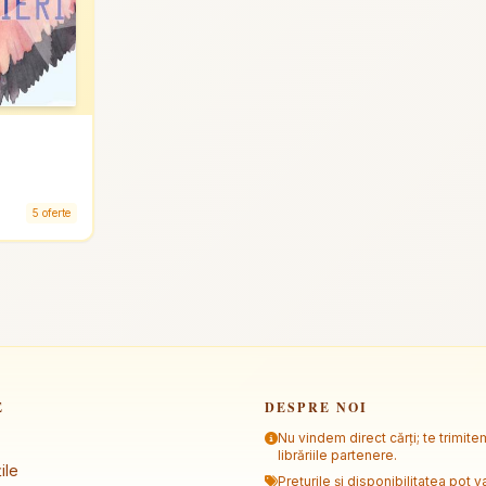
5 oferte
E
DESPRE NOI
Nu vindem direct cărți; te trimite
librăriile partenere.
ile
Prețurile și disponibilitatea pot va