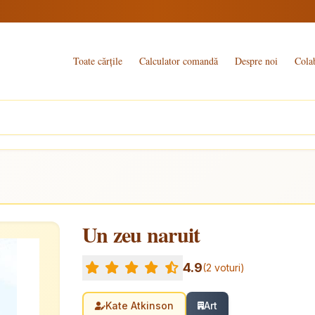
Toate cărțile
Calculator comandă
Despre noi
Cola
Un zeu naruit
4.9
(2 voturi)
Kate Atkinson
Art