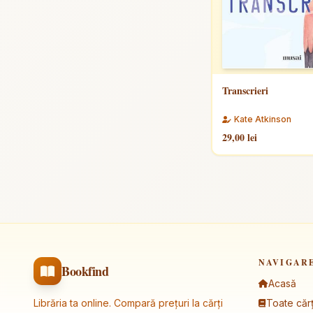
Transcrieri
Kate Atkinson
29,00 lei
NAVIGAR
Bookfind
Acasă
Librăria ta online. Compară prețuri la cărți
Toate cărț