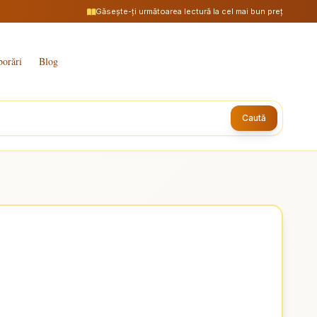
Găsește-ți următoarea lectură la cel mai bun preț
borări
Blog
Caută