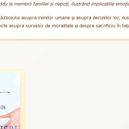
y la membrii familiei și nepoți, ilustrând implicațiile emoți
iului asupra inimilor umane și asupra deciziilor lor, ilustrat
lecte asupra surselor de moralitate și despre sacrificiu în faț