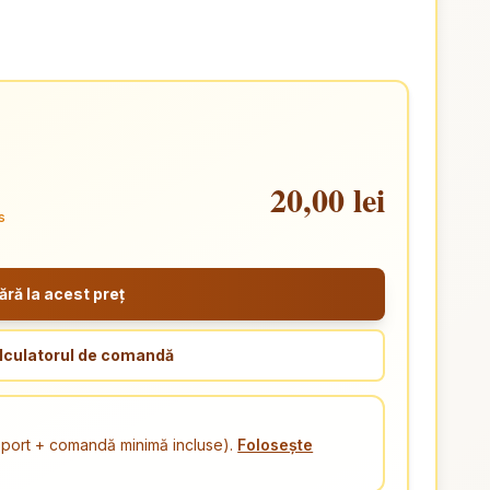
20,00 lei
s
ă la acest preț
lculatorul de comandă
ansport + comandă minimă incluse).
Folosește