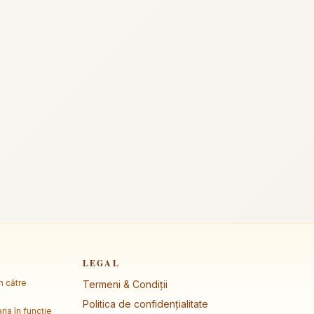
LEGAL
m către
Termeni & Condiții
Politica de confidențialitate
ria în funcție