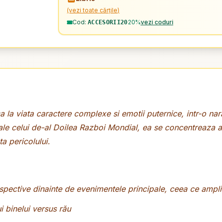
(vezi toate cărțile)
Cod:
20%
vezi coduri
ACCESORII20
a la viata caractere complexe si emotii puternice, intr-o na
e celui de-al Doilea Razboi Mondial, ea se concentreaza ac
a pericolului.
erspective dinainte de evenimentele principale, ceea ce ampl
ui binelui versus rău