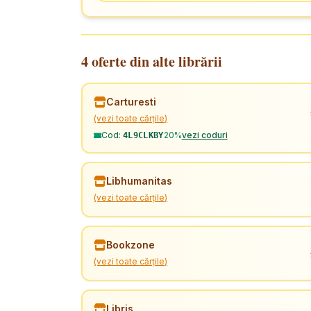
4 oferte din alte librării
Carturesti
(vezi toate cărțile)
Cod:
20%
vezi coduri
4L9CLKBY
Libhumanitas
(vezi toate cărțile)
Bookzone
(vezi toate cărțile)
Libris