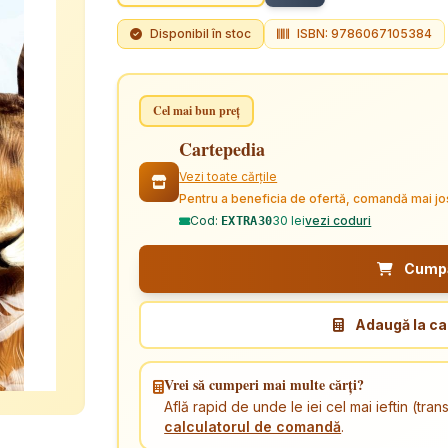
Disponibil în stoc
ISBN: 9786067105384
Cel mai bun preț
Cartepedia
Vezi toate cărțile
Pentru a beneficia de ofertă, comandă mai jo
Cod:
30 lei
vezi coduri
EXTRA30
Cumpăr
Adaugă la ca
Vrei să cumperi mai multe cărți?
Află rapid de unde le iei cel mai ieftin (tr
calculatorul de comandă
.