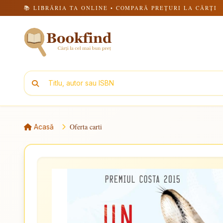
📚 LIBRĂRIA TA ONLINE • COMPARĂ PREȚURI LA CĂRȚI
Oferta carti
Acasă