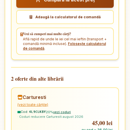
Adaugă la calculatorul de comandă
Vrei să cumperi mai multe cărți?
Află rapid de unde le iei cel mai ieftin (transport +
comandă minimă incluse).
Folosește calculatorul
de comandă
.
2 oferte din alte librării
Carturesti
(vezi toate cărțile)
Cod:
20%
vezi coduri
4L9CLKBY
· Coduri reducere Carturesti august 2026
45,00 lei
cu cod ≈ 36,00 lei