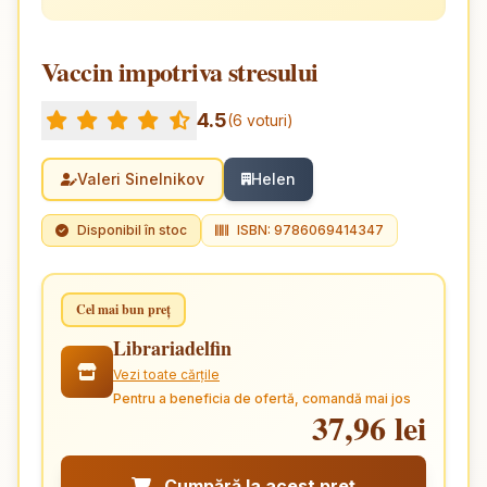
Vaccin impotriva stresului
4.5
(6 voturi)
Valeri Sinelnikov
Helen
Disponibil în stoc
ISBN: 9786069414347
Cel mai bun preț
Librariadelfin
Vezi toate cărțile
Pentru a beneficia de ofertă, comandă mai jos
37,96 lei
Cumpără la acest preț