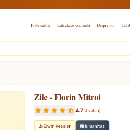
Toate cărțile
Calculator comandă
Despre noi
Cola
Zile - Florin Mitroi
4.7
(3 voturi)
Erwin Kessler
Humanitas