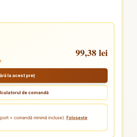
99,38 lei
s
ă la acest preț
lculatorul de comandă
ansport + comandă minimă incluse).
Folosește