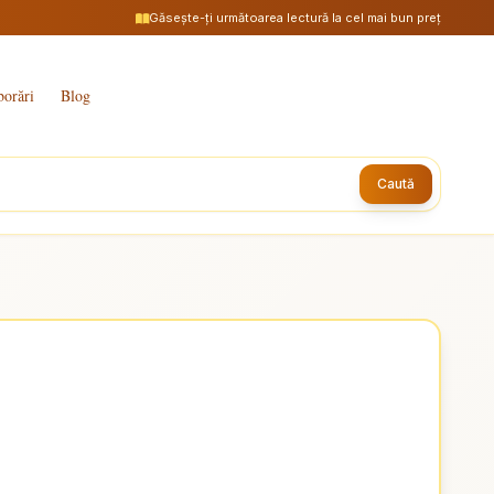
Găsește-ți următoarea lectură la cel mai bun preț
borări
Blog
Caută