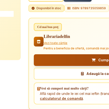
Disponibil în stoc
ISBN: 9789735059859
Cel mai bun preț
Librariadelfin
Vezi toate cărțile
Pentru a beneficia de ofertă, comandă mai jo
Cumpăr
Adaugă la ca
Vrei să cumperi mai multe cărți?
Află rapid de unde le iei cel mai ieftin (tr
calculatorul de comandă
.