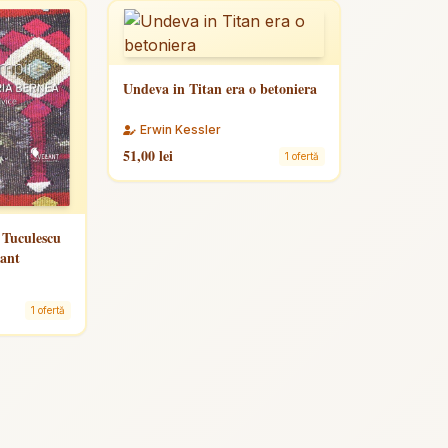
Undeva in Titan era o betoniera
Erwin Kessler
51,00 lei
1 ofertă
n Tuculescu
lant
1 ofertă