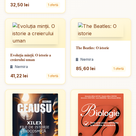
32,50 lei
1 ofertă
The Beatles: O istorie
Evoluția minții. O istorie a
creierului uman
Nemira
Nemira
85,60 lei
1 ofertă
41,22 lei
1 ofertă