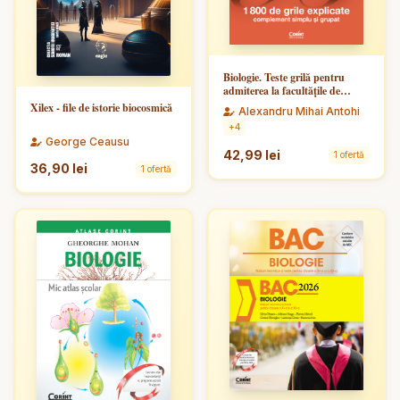
Biologie. Teste grilă pentru
admiterea la facultățile de
medicină - ediție revizuită
Xilex - file de istorie biocosmică
Alexandru Mihai Antohi
+4
George Ceausu
42,99 lei
1 ofertă
36,90 lei
1 ofertă