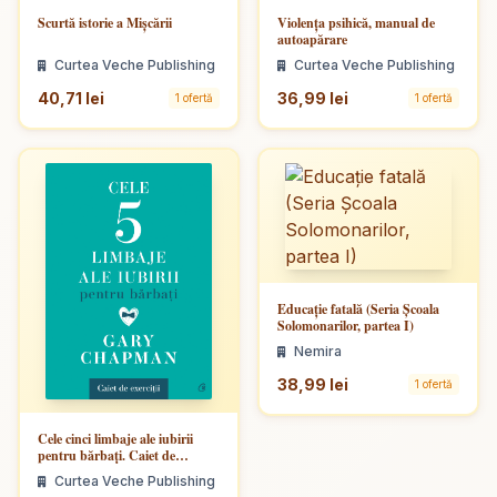
Scurtă istorie a Mișcării
Violența psihică, manual de
autoapărare
Curtea Veche Publishing
Curtea Veche Publishing
40,71 lei
36,99 lei
1 ofertă
1 ofertă
Educație fatală (Seria Școala
Solomonarilor, partea I)
Nemira
38,99 lei
1 ofertă
Cele cinci limbaje ale iubirii
pentru bărbați. Caiet de
exerciții
Curtea Veche Publishing