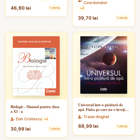
Coordonator
46,80 lei
1 ofertă
+4
39,70 lei
1 ofertă
Universul într-o picătură de
Biologie - Manual pentru clasa
apă. Fizica pe care nu o înveți la
a XI - a
școală
Traian Anghel
Dan Cristescu
+4
68,99 lei
1 ofertă
30,99 lei
1 ofertă