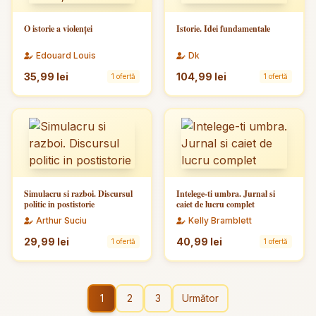
O istorie a violenței
Istorie. Idei fundamentale
Edouard Louis
Dk
35,99 lei
104,99 lei
1 ofertă
1 ofertă
Simulacru si razboi. Discursul
Intelege-ti umbra. Jurnal si
politic in postistorie
caiet de lucru complet
Arthur Suciu
Kelly Bramblett
29,99 lei
40,99 lei
1 ofertă
1 ofertă
1
2
3
Următor