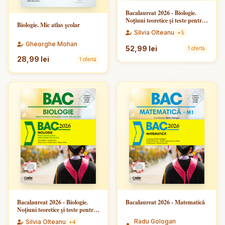
Bacalaureat 2026 - Biologie.
Noțiuni teoretice și teste pentru
Biologie. Mic atlas şcolar
clasele a XI-a și a XII-a
Silvia Olteanu
+5
Gheorghe Mohan
52,99 lei
1 ofertă
28,99 lei
1 ofertă
Bacalaureat 2026 - Biologie.
Bacalaureat 2026 - Matematică
Noțiuni teoretice și teste pentru
clasele a IX-a și a X-a
Radu Gologan
Silvia Olteanu
+4