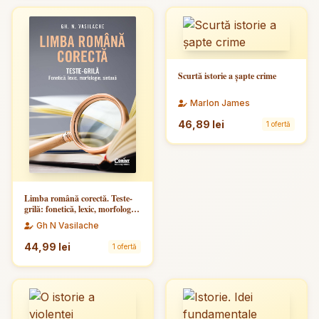
Scurtă istorie a șapte crime
Marlon James
46,89 lei
1 ofertă
Limba română corectă. Teste-
grilă: fonetică, lexic, morfologie,
sintaxă
Gh N Vasilache
44,99 lei
1 ofertă