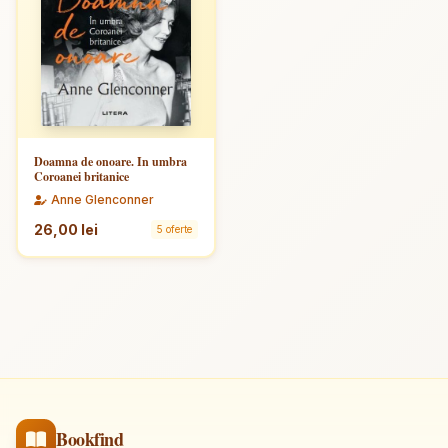
Doamna de onoare. In umbra
Coroanei britanice
Anne Glenconner
26,00 lei
5 oferte
Bookfind