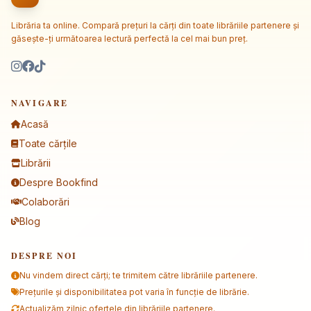
Librăria ta online. Compară prețuri la cărți din toate librăriile partenere și
găsește-ți următoarea lectură perfectă la cel mai bun preț.
NAVIGARE
Acasă
Toate cărțile
Librării
Despre Bookfind
Colaborări
Blog
DESPRE NOI
Nu vindem direct cărți; te trimitem către librăriile partenere.
Prețurile și disponibilitatea pot varia în funcție de librărie.
Actualizăm zilnic ofertele din librăriile partenere.