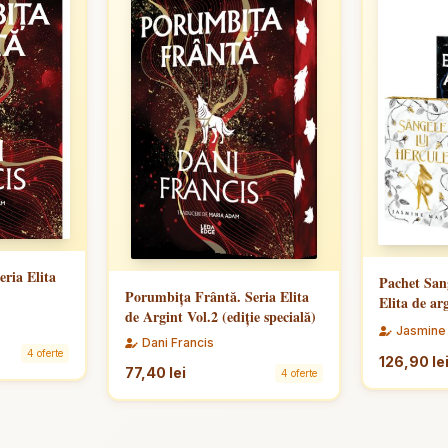
ria Elita
Pachet Sang
Porumbița Frântă. Seria Elita
Elita de ar
de Argint Vol.2 (ediţie specială)
Jasmine
Dani Francis
4 oferte
126,90 le
77,40 lei
4 oferte