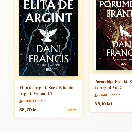
Porumbița Frântă. Se
Elita de Argint. Seria Elita de
de Argint Vol.2
Argint. Volumul 1
Dani Francis
Dani Francis
68,10 lei
55,70 lei
5 oferte