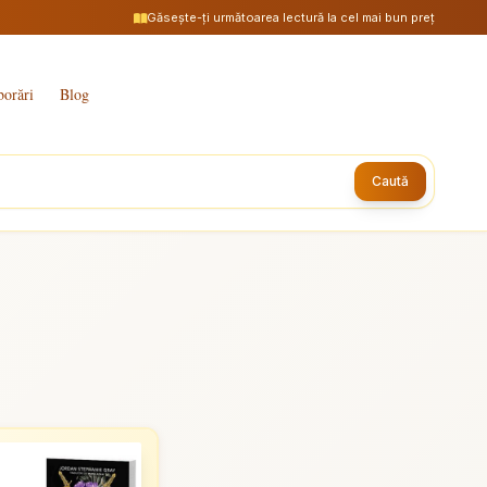
Găsește-ți următoarea lectură la cel mai bun preț
borări
Blog
Caută