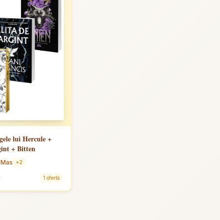
ele lui Hercule +
gint + Bitten
 Mas
+2
i
1 ofertă