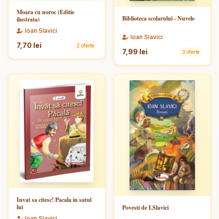
Moara cu noroc (Editie
Biblioteca scolarului - Nuvele
ilustrata)
Ioan Slavici
Ioan Slavici
7,70 lei
2 oferte
7,99 lei
3 oferte
Invat sa citesc! Pacala in satul
lui
Povesti de I.Slavici
Ioan Slavici