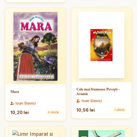
Cele mai frumoase Povești -
Mara
Aramis
Ioan Slavici
Ioan Slavici
10,56 lei
1 ofertă
10,20 lei
4 oferte