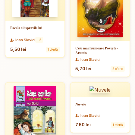
Pacala si ispravile lui
Ioan Slavici
+2
Cele mai frumoase Povești -
5,50 lei
1 ofertă
Aramis
Ioan Slavici
5,70 lei
2 oferte
Nuvele
Ioan Slavici
7,50 lei
1 ofertă