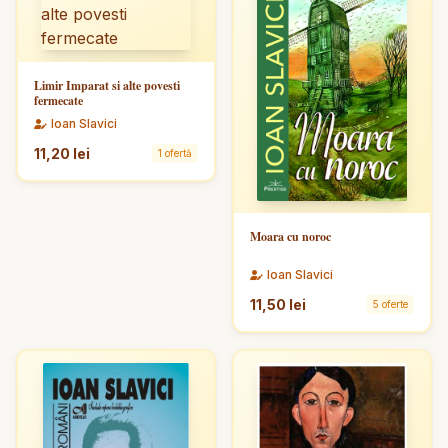
Limir Imparat si alte povesti
fermecate
Ioan Slavici
11,20 lei
1 ofertă
Moara cu noroc
Ioan Slavici
11,50 lei
5 oferte