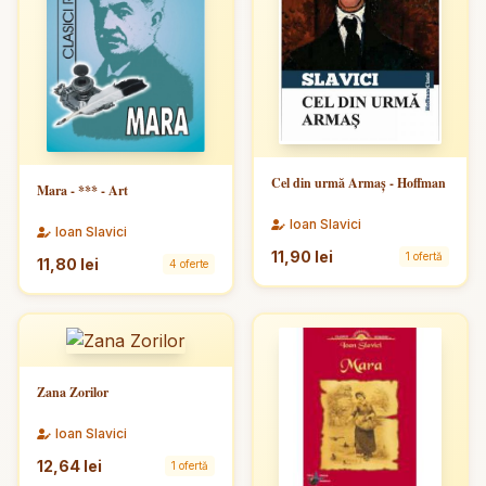
Cel din urmă Armaș - Hoffman
Mara - *** - Art
Ioan Slavici
Ioan Slavici
11,90 lei
1 ofertă
11,80 lei
4 oferte
Zana Zorilor
Ioan Slavici
12,64 lei
1 ofertă