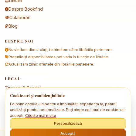
Librării
Despre Bookfind
Colaborări
Blog
DESPRE NOI
Nu vindem direct cărți; te trimitem către librăriile partenere.
Prețurile și disponibilitatea pot varia în funcție de librărie.
Actualizăm zilnic ofertele din librăriile partenere.
LEGAL
Termeni & Condiții
Cookie-uri și confidențialitate
Politica de confidențialitate
Folosim cookie-uri pentru a îmbunătăți experiența ta, pentru
Politica de cookies
analiză și pentru personalizare. Poți alege ce tipuri de cookie-uri
ANPC
accepti.
Citește mai multe
Personalizează
Acceptă