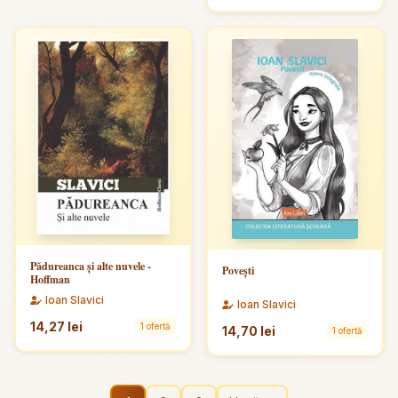
Pădureanca și alte nuvele -
Povești
Hoffman
Ioan Slavici
Ioan Slavici
14,27 lei
1 ofertă
14,70 lei
1 ofertă