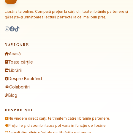
Librăria ta online. Compară prețuri la cărți din toate librăriile partenere și
găsește-ți următoarea lectură perfectă la cel mai bun preț.
NAVIGARE
Acasă
Toate cărțile
Librării
Despre Bookfind
Colaborări
Blog
DESPRE NOI
Nu vindem direct cărți; te trimitem către librăriile partenere.
Prețurile și disponibilitatea pot varia în funcție de librărie.
Actualizăm zilnic ofertele din librăriile partenere.