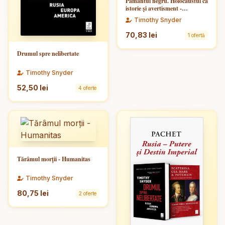
Pământul negru. Holocaustul ca
istorie și avertisment -
Humanitas
Timothy Snyder
70,83 lei
1 ofertă
Drumul spre nelibertate
Timothy Snyder
52,50 lei
4 oferte
Tărâmul morţii - Humanitas
Timothy Snyder
80,75 lei
2 oferte