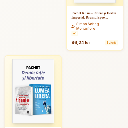
Pachet Rusia - Putere și Destin
Imperial. Drumul spre
nelibertate - Ecaterina cea Mare
Simon Sebag
&amp; Potemkin
Montefiore
+1
86,24 lei
1 ofertă