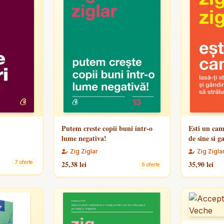
Putem creste copii buni intr-o
Esti un cam
lume negativa!
de sine si g
straluceasc
Zig Ziglar
Zig Zigla
7 oferte
25,38 lei
35,90 lei
6 oferte