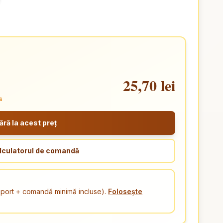
25,70 lei
s
ă la acest preț
lculatorul de comandă
ansport + comandă minimă incluse).
Folosește