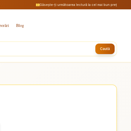
Găsește-ți următoarea lectură la cel mai bun preț
borări
Blog
Caută