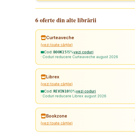
6 oferte din alte librării
Curteaveche
(vezi toate cărțile)
Cod:
15%
vezi coduri
BOOK15
· Coduri reducere Curteaveche august 2026
Librex
(vezi toate cărțile)
Cod:
10%
vezi coduri
REVIN10
· Coduri reducere Librex august 2026
Bookzone
(vezi toate cărțile)