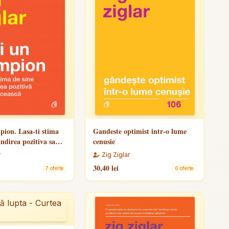
pion. Lasa-ti stima
Gandeste optimist intr-o lume
andirea pozitiva sa
cenusie
a
r
Zig Ziglar
30,40 lei
7 oferte
6 oferte