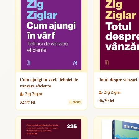
Cum ajungi in varf. Tehnici de
Totul despre vanzari
vanzare eficiente
Zig Ziglar
Zig Ziglar
46,70 lei
32,99 lei
6 oferte