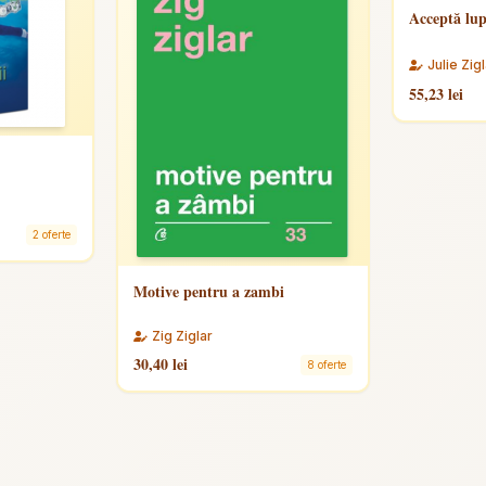
Acceptă lup
Julie Zi
55,23 lei
2 oferte
Motive pentru a zambi
Zig Ziglar
30,40 lei
8 oferte