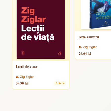
Arta vanzarii
Zig Ziglar
26,64 lei
Lectii de viata
Zig Ziglar
39,90 lei
6 oferte