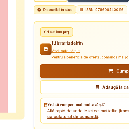
Disponibil în stoc
ISBN: 9786064400116
Cel mai bun preț
Librariadelfin
Vezi toate cărțile
Pentru a beneficia de ofertă, comandă mai jo
Cumpăr
Adaugă la ca
Vrei să cumperi mai multe cărți?
Află rapid de unde le iei cel mai ieftin (tr
calculatorul de comandă
.