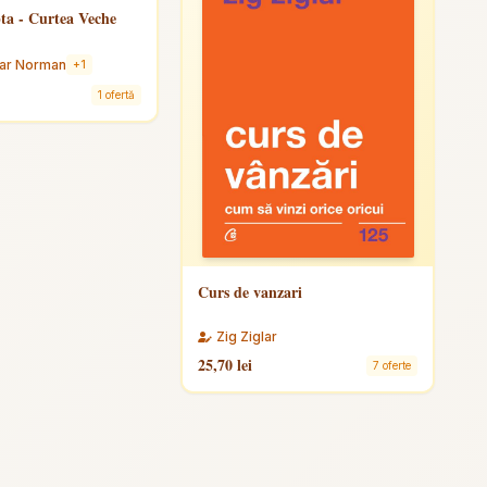
ta - Curtea Veche
glar Norman
+1
1 ofertă
Curs de vanzari
Zig Ziglar
25,70 lei
7 oferte