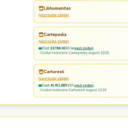
Libhumanitas
(vezi toate cărțile)
Cartepedia
(vezi toate cărțile)
Cod:
30 lei
vezi coduri
EXTRA30
· Coduri reducere Cartepedia august 2026
Carturesti
(vezi toate cărțile)
Cod:
20%
vezi coduri
4L9CLKBY
· Coduri reducere Carturesti august 2026