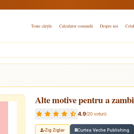
Toate cărțile
Calculator comandă
Despre noi
Cola
Alte motive pentru a zambi
4.9
(20 voturi)
Zig Ziglar
Curtea Veche Publishing