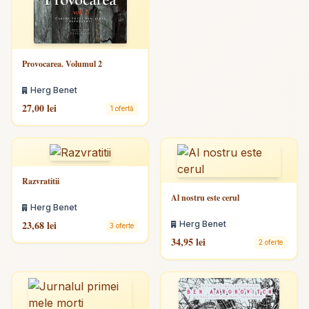
Provocarea. Volumul 2
Herg Benet
27,00 lei
1 ofertă
Razvratitii
Al nostru este cerul
Herg Benet
23,68 lei
Herg Benet
3 oferte
34,95 lei
2 oferte