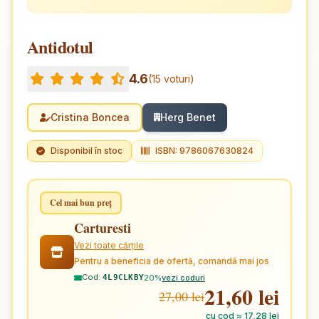
Antidotul
4.6
(15 voturi)
Cristina Boncea
Herg Benet
Disponibil în stoc
ISBN: 9786067630824
Cel mai bun preț
Carturesti
Vezi toate cărțile
Pentru a beneficia de ofertă, comandă mai jos
Cod:
20%
vezi coduri
4L9CLKBY
21,60 lei
27,00 lei
cu cod ≈ 17,28 lei