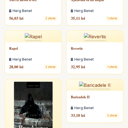
Herg Benet
Herg Benet
56,03 lei
35,11 lei
2 oferte
1 ofertă
Rapel
Revertis
Herg Benet
Herg Benet
28,00 lei
32,95 lei
3 oferte
1 ofertă
Baricadele II
Herg Benet
33,10 lei
3 oferte