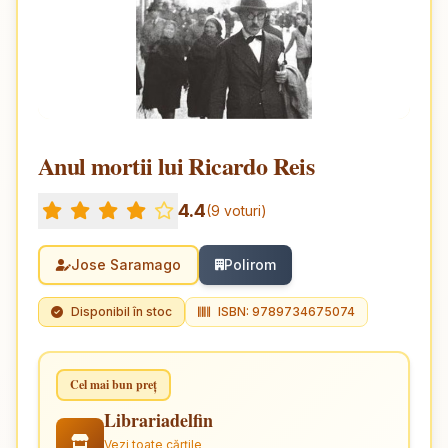
Anul mortii lui Ricardo Reis
4.4
(9 voturi)
Jose Saramago
Polirom
Disponibil în stoc
ISBN: 9789734675074
Cel mai bun preț
Librariadelfin
Vezi toate cărțile