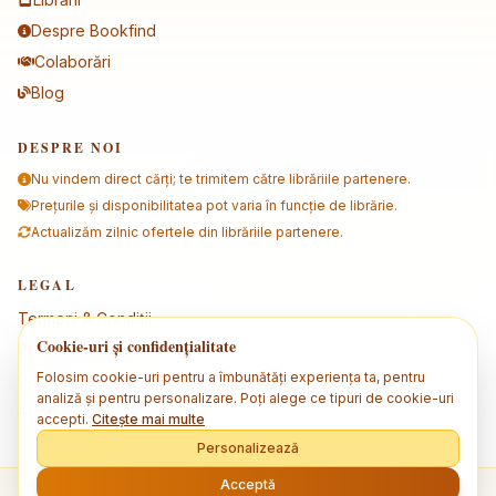
Despre Bookfind
Colaborări
Blog
DESPRE NOI
Nu vindem direct cărți; te trimitem către librăriile partenere.
Prețurile și disponibilitatea pot varia în funcție de librărie.
Actualizăm zilnic ofertele din librăriile partenere.
LEGAL
Termeni & Condiții
Cookie-uri și confidențialitate
Politica de confidențialitate
Folosim cookie-uri pentru a îmbunătăți experiența ta, pentru
Politica de cookies
analiză și pentru personalizare. Poți alege ce tipuri de cookie-uri
ANPC
accepti.
Citește mai multe
Personalizează
Acceptă
© 2026 Bookfind. Toate drepturile rezervate.