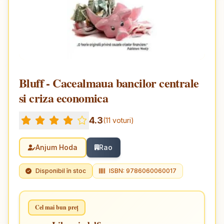
Bluff - Cacealmaua bancilor centrale
si criza economica
4.3
(11 voturi)
Anjum Hoda
Rao
Disponibil în stoc
ISBN: 9786060060017
Cel mai bun preț