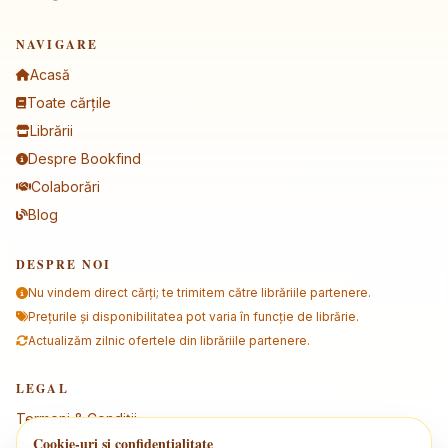
NAVIGARE
Acasă
Toate cărțile
Librării
Despre Bookfind
Colaborări
Blog
DESPRE NOI
Nu vindem direct cărți; te trimitem către librăriile partenere.
Prețurile și disponibilitatea pot varia în funcție de librărie.
Actualizăm zilnic ofertele din librăriile partenere.
LEGAL
Termeni & Condiții
Cookie-uri și confidențialitate
Politica de confidențialitate