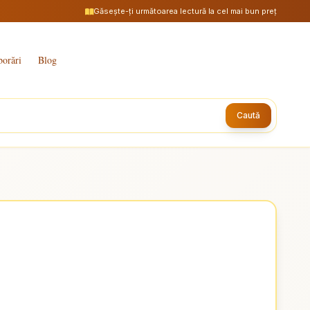
Găsește-ți următoarea lectură la cel mai bun preț
borări
Blog
Caută