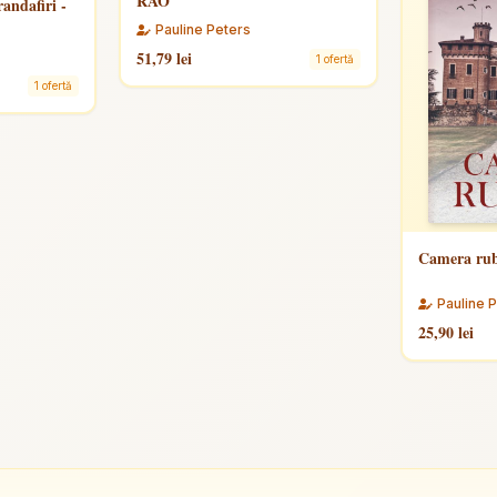
RAO
randafiri -
Pauline Peters
51,79 lei
1 ofertă
1 ofertă
Camera rub
Pauline 
25,90 lei