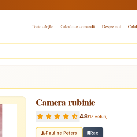
Toate cărțile
Calculator comandă
Despre noi
Cola
Camera rubinie
4.8
(17 voturi)
Pauline Peters
Rao