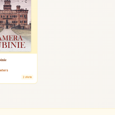
inie
Peters
2 oferte