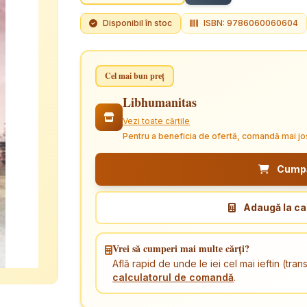
Disponibil în stoc
ISBN: 9786060060604
Cel mai bun preț
Libhumanitas
Vezi toate cărțile
Pentru a beneficia de ofertă, comandă mai jo
Cumpăr
Adaugă la ca
Vrei să cumperi mai multe cărți?
Află rapid de unde le iei cel mai ieftin (tr
calculatorul de comandă
.