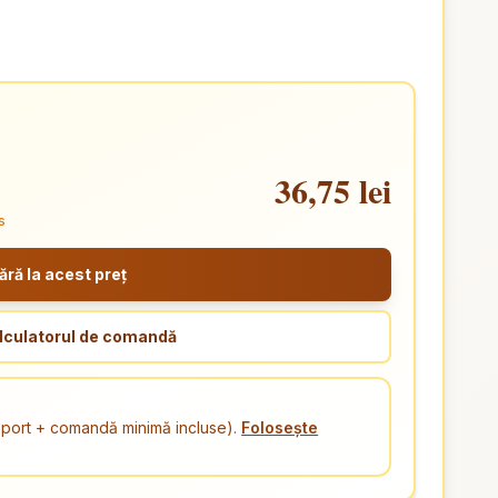
36,75 lei
s
ă la acest preț
lculatorul de comandă
ansport + comandă minimă incluse).
Folosește