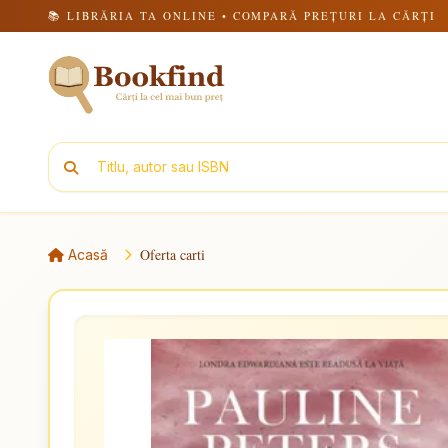
📚 LIBRĂRIA TA ONLINE • COMPARĂ PREȚURI LA CĂRȚI
Oferta carti
Acasă