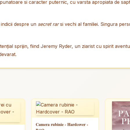
punatoare si caracter puternic, cu varsta apropiata de sapt
 indicii despre un
secret rar
si vechi al familiei. Singura pe
ențial sprijin, fiind Jeremy Ryder, un ziarist cu spirit avent
devarat.
Camera rubinie - Hardcover -