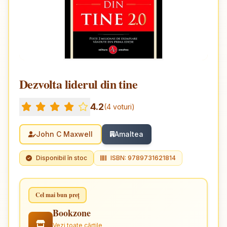
Dezvolta liderul din tine
4.2
(4 voturi)
John C Maxwell
Amaltea
Disponibil în stoc
ISBN: 9789731621814
Cel mai bun preț
Bookzone
Vezi toate cărțile