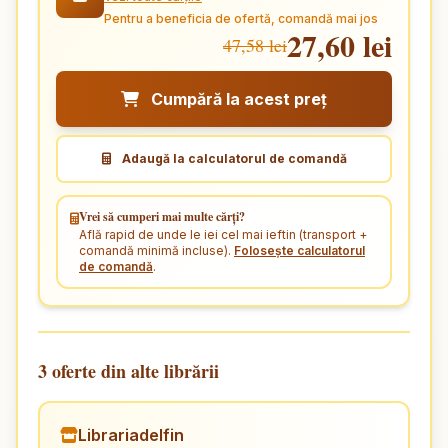
Pentru a beneficia de ofertă, comandă mai jos
27,60 lei
47,58 lei
Cumpără la acest preț
Adaugă la calculatorul de comandă
Vrei să cumperi mai multe cărți?
Află rapid de unde le iei cel mai ieftin (transport +
comandă minimă incluse).
Folosește calculatorul
de comandă
.
3 oferte din alte librării
Librariadelfin