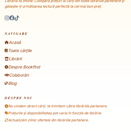
Librăria ta online. Compară prețuri la cărți din toate librăriile partenere și
găsește-ți următoarea lectură perfectă la cel mai bun preț.
NAVIGARE
Acasă
Toate cărțile
Librării
Despre Bookfind
Colaborări
Blog
DESPRE NOI
Nu vindem direct cărți; te trimitem către librăriile partenere.
Prețurile și disponibilitatea pot varia în funcție de librărie.
Actualizăm zilnic ofertele din librăriile partenere.