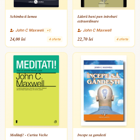
Schimba-ti lumea
Liderii buni pun intrebari
extraordinare
John C Maxwell
John C Maxwell
+1
24,00 lei
22,70 lei
4 oferte
4 oferte
Meditaţi! - Curtea Veche
Incepe sa gandesti