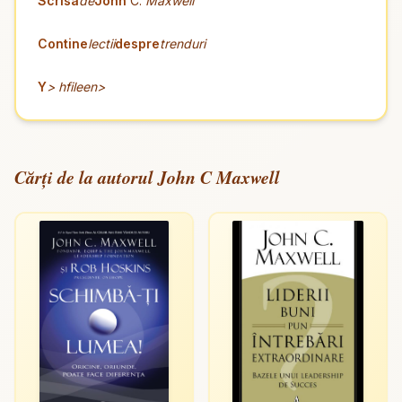
Scrisa
de
John
C.
Maxwell
Contine
lectii
despre
trenduri
Y
> hfileen>
Cărți de la autorul John C Maxwell