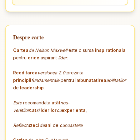
Despre carte
Cartea
de Nelson Maxwell
este o sursa
inspirationala
pentru
orice
aspirant
lider
.
Reeditarea
versiunea 2.0
prezinta
principii
fundamentale
pentru
imbunatatirea
abilitatilor
de
leadership
.
Este
recomandata
atât
nou-
venitilor
cat
si
liderilor
cu
experienta
,
Reflecta
zeci
de
ani
de
cunoastere