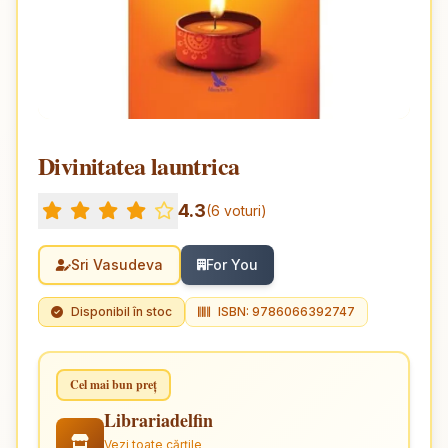
Divinitatea launtrica
4.3
(6 voturi)
Sri Vasudeva
For You
Disponibil în stoc
ISBN: 9786066392747
Cel mai bun preț
Librariadelfin
Vezi toate cărțile