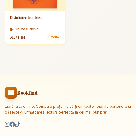
Divinitatea launtrica
Sri Vasudeva
31,71 lei
1 ofertă
Bookfind
Librăria ta online. Compară prețuri la cărți din toate librăriile partenere și
găsește-ți următoarea lectură perfectă la cel mai bun preț.