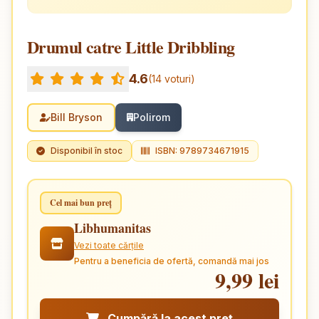
Drumul catre Little Dribbling
4.6
(14 voturi)
Bill Bryson
Polirom
Disponibil în stoc
ISBN: 9789734671915
Cel mai bun preț
Libhumanitas
Vezi toate cărțile
Pentru a beneficia de ofertă, comandă mai jos
9,99 lei
Cumpără la acest preț