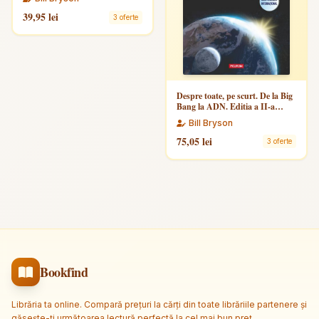
39,95 lei
3 oferte
Despre toate, pe scurt. De la Big
Bang la ADN. Editia a II-a
revazuta si actualizata
Bill Bryson
75,05 lei
3 oferte
Bookfind
Librăria ta online. Compară prețuri la cărți din toate librăriile partenere și
găsește-ți următoarea lectură perfectă la cel mai bun preț.