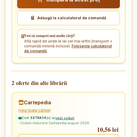
Adaugă la calculatorul de comandă
Vrei să cumperi mai multe cărți?
Află rapid de unde le iei cel mai ieftin (transport +
comandă minimă incluse).
Folosește calculatorul
de comandă
.
2 oferte din alte librării
Cartepedia
(vezi toate cărțile)
Cod:
30 lei
vezi coduri
EXTRA30
· Coduri reducere Cartepedia august 2026
10,56 lei