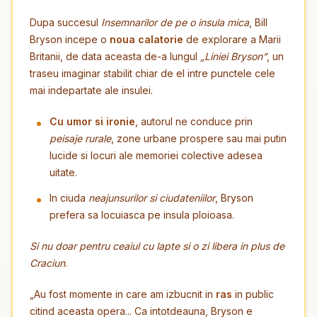
Dupa succesul
Insemnarilor de pe o insula mica
, Bill
Bryson incepe o
noua calatorie
de explorare a Marii
Britanii, de data aceasta de-a lungul
„Liniei Bryson”
, un
traseu imaginar stabilit chiar de el intre punctele cele
mai indepartate ale insulei.
Cu umor si ironie
, autorul ne conduce prin
peisaje rurale
, zone urbane prospere sau mai putin
lucide si locuri ale memoriei colective adesea
uitate.
In ciuda
neajunsurilor si ciudateniilor
, Bryson
prefera sa locuiasca pe insula ploioasa.
Si nu doar pentru ceaiul cu lapte si o zi libera in plus de
Craciun
.
„Au fost momente in care am izbucnit in
ras
in public
citind aceasta opera... Ca intotdeauna, Bryson e