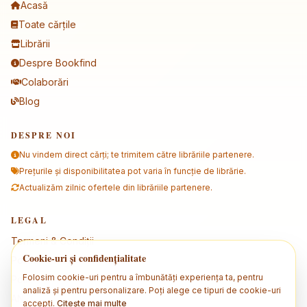
Acasă
Toate cărțile
Librării
Despre Bookfind
Colaborări
Blog
DESPRE NOI
Nu vindem direct cărți; te trimitem către librăriile partenere.
Prețurile și disponibilitatea pot varia în funcție de librărie.
Actualizăm zilnic ofertele din librăriile partenere.
LEGAL
Termeni & Condiții
Cookie-uri și confidențialitate
Politica de confidențialitate
Folosim cookie-uri pentru a îmbunătăți experiența ta, pentru
Politica de cookies
analiză și pentru personalizare. Poți alege ce tipuri de cookie-uri
ANPC
accepti.
Citește mai multe