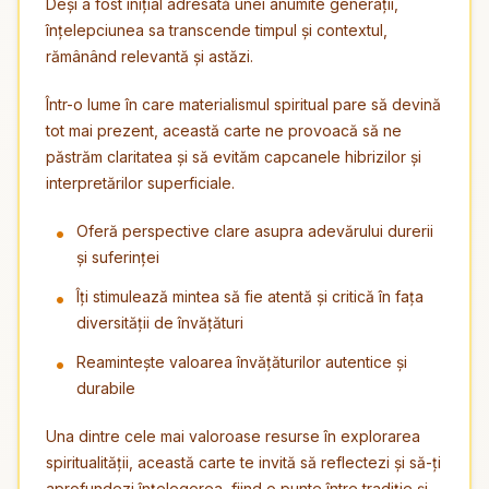
Deși a fost inițial adresată unei anumite generații,
înțelepciunea sa transcende timpul și contextul,
rămânând relevantă și astăzi.
Într-o lume în care materialismul spiritual pare să devină
tot mai prezent, această carte ne provoacă să ne
păstrăm claritatea și să evităm capcanele hibrizilor și
interpretărilor superficiale.
Oferă perspective clare asupra adevărului durerii
și suferinței
Îți stimulează mintea să fie atentă și critică în fața
diversității de învățături
Reamintește valoarea învățăturilor autentice și
durabile
Una dintre cele mai valoroase resurse în explorarea
spiritualității, această carte te invită să reflectezi și să-ți
aprofundezi înțelegerea, fiind o punte între tradiție și