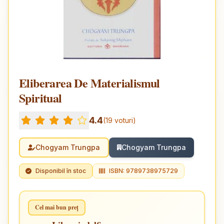
Eliberarea De Materialismul
Spiritual
4.4
(19 voturi)
Chogyam Trungpa
Chogyam Trungpa
Disponibil în stoc
ISBN: 9789738975729
Cel mai bun preț