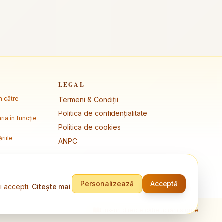
LEGAL
m către
Termeni & Condiții
Politica de confidențialitate
ria în funcție
Politica de cookies
riile
ANPC
Personalizează
Acceptă
i accepti.
Citește mai
Link-uri directe către librării sigure