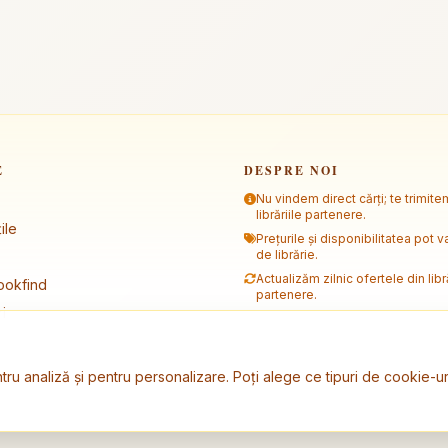
E
DESPRE NOI
Nu vindem direct cărți; te trimite
librăriile partenere.
ile
Prețurile și disponibilitatea pot va
de librărie.
Actualizăm zilnic ofertele din libră
ookfind
partenere.
i
tru analiză și pentru personalizare. Poți alege ce tipuri de cookie-ur