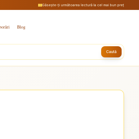
Găsește-ți următoarea lectură la cel mai bun preț
borări
Blog
Caută