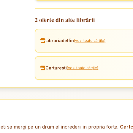
2 oferte din alte librării
Librariadelfin
(vezi toate cărțile)
Carturesti
(vezi toate cărțile)
 inveti sa mergi pe un drum al increderii in propria forta.
Cart