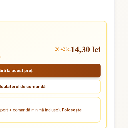
14,30 lei
26,42 lei
s
ă la acest preț
lculatorul de comandă
ansport + comandă minimă incluse).
Folosește