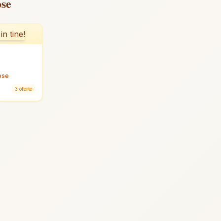
ose
ose
3 oferte