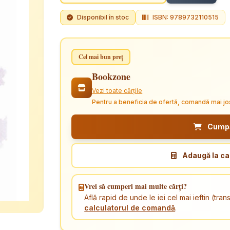
Disponibil în stoc
ISBN: 9789732110515
Cel mai bun preț
Bookzone
Vezi toate cărțile
Pentru a beneficia de ofertă, comandă mai jo
Cumpăr
Adaugă la ca
Vrei să cumperi mai multe cărți?
Află rapid de unde le iei cel mai ieftin (tr
calculatorul de comandă
.