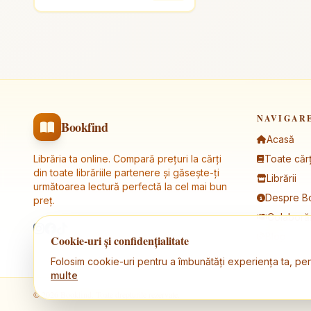
NAVIGAR
Bookfind
Acasă
Librăria ta online. Compară prețuri la cărți
Toate cărț
din toate librăriile partenere și găsește-ți
Librării
următoarea lectură perfectă la cel mai bun
Despre B
preț.
Colaborăr
Blog
Cookie-uri și confidențialitate
Folosim cookie-uri pentru a îmbunătăți experiența ta, pen
multe
© 2026 Bookfind. Toate drepturile rezervate.