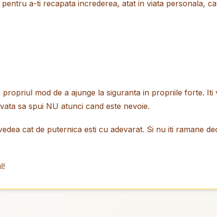
i pentru a-ti recapata increderea, atat in viata personala, ca
propriul mod de a ajunge la siguranta in propriile forte. Iti
 invata sa spui NU atunci cand este nevoie.
vedea cat de puternica esti cu adevarat. Si nu iti ramane de
l!