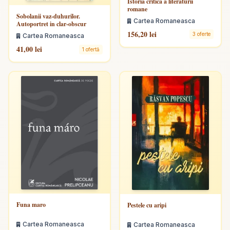
Istoria critica a literaturii
romane
Sobolanii vaz-duhurilor.
Cartea Romaneasca
Autoportret in clar-obscur
156,20 lei
3 oferte
Cartea Romaneasca
41,00 lei
1 ofertă
Funa maro
Pestele cu aripi
Cartea Romaneasca
Cartea Romaneasca