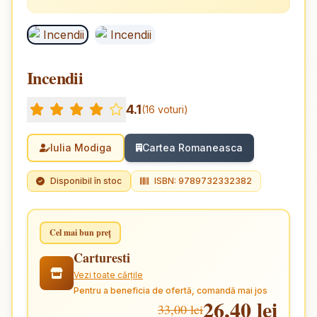
Incendii
4.1
(16 voturi)
Iulia Modiga
Cartea Romaneasca
Disponibil în stoc
ISBN: 9789732332382
Cel mai bun preț
Carturesti
Vezi toate cărțile
Pentru a beneficia de ofertă, comandă mai jos
26,40 lei
33,00 lei