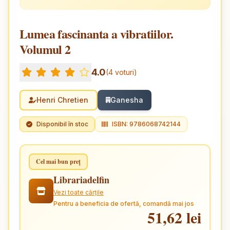
Lumea fascinanta a vibratiilor.
Volumul 2
4.0
(4 voturi)
Henri Chretien
Ganesha
Disponibil în stoc
ISBN: 9786068742144
Cel mai bun preț
Librariadelfin
Vezi toate cărțile
Pentru a beneficia de ofertă, comandă mai jos
51,62 lei