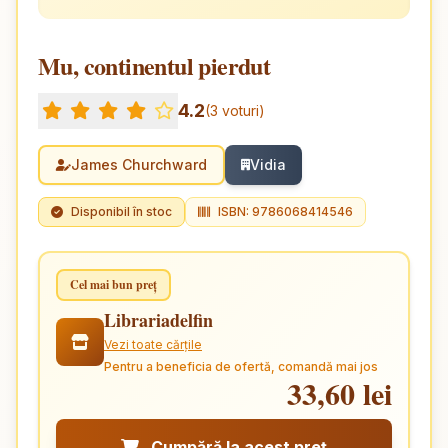
Mu, continentul pierdut
4.2
(3 voturi)
James Churchward
Vidia
Disponibil în stoc
ISBN: 9786068414546
Cel mai bun preț
Librariadelfin
Vezi toate cărțile
Pentru a beneficia de ofertă, comandă mai jos
33,60 lei
Cumpără la acest preț