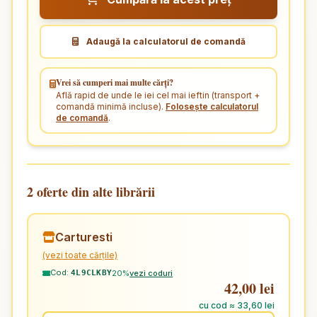
Adaugă la calculatorul de comandă
Vrei să cumperi mai multe cărți?
Află rapid de unde le iei cel mai ieftin (transport +
comandă minimă incluse).
Folosește calculatorul
de comandă
.
2 oferte din alte librării
Carturesti
(vezi toate cărțile)
Cod:
20%
vezi coduri
4L9CLKBY
42,00 lei
cu cod ≈ 33,60 lei