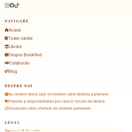
NAVIGARE
Acasă
Toate cărțile
Librării
Despre Bookfind
Colaborări
Blog
DESPRE NOI
Nu vindem direct cărți; te trimitem către librăriile partenere.
Prețurile și disponibilitatea pot varia în funcție de librărie.
Actualizăm zilnic ofertele din librăriile partenere.
LEGAL
Termeni & Condiții