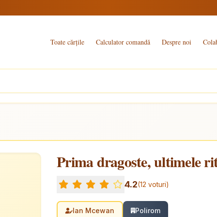
Toate cărțile
Calculator comandă
Despre noi
Cola
Prima dragoste, ultimele ri
4.2
(12 voturi)
Ian Mcewan
Polirom