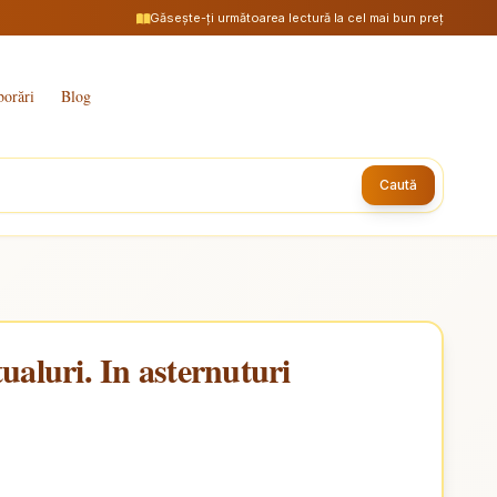
Găsește-ți următoarea lectură la cel mai bun preț
borări
Blog
Caută
tualuri. In asternuturi