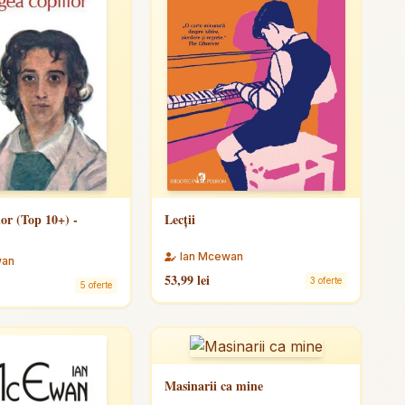
lor (Top 10+) -
Lecţii
Ian Mcewan
wan
53,99 lei
3 oferte
5 oferte
Masinarii ca mine