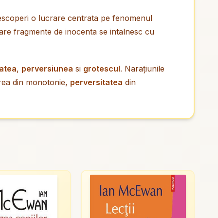
 descoperi o lucrare centrata pe fenomenul
 care fragmente de inocenta se intalnesc cu
tatea
,
perversiunea
si
grotescul
. Narațiunile
ea din monotonie,
perversitatea
din