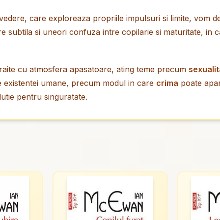
vedere, care exploreaza propriile impulsuri si limite, vom
 subtila si uneori confuza intre copilarie si maturitate, in
 traite cu atmosfera apasatoare, ating teme precum
sexuali
le existentei umane, precum modul in care
crima
poate apar
lutie pentru singuratate.