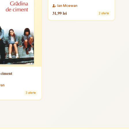
Ian Mcewan
31,99 lei
2 oferte
 ciment
wan
3 oferte