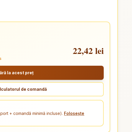
22,42 lei
s
ă la acest preț
lculatorul de comandă
ansport + comandă minimă incluse).
Folosește