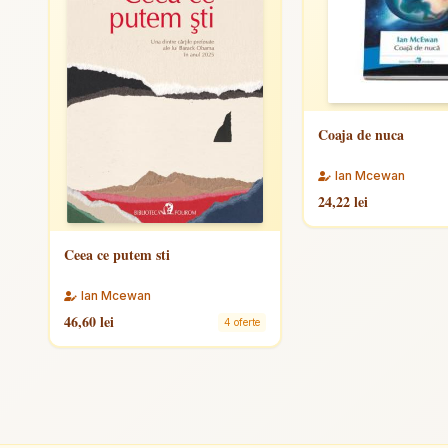
Coaja de nuca
Ian Mcewan
24,22 lei
Ceea ce putem sti
Ian Mcewan
46,60 lei
4 oferte