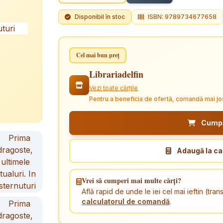
Disponibil în stoc
ISBN: 9789734677658
Cel mai bun preț
Librariadelfin
Vezi toate cărțile
Pentru a beneficia de ofertă, comandă mai jo
Cumpăr
Adaugă la ca
Vrei să cumperi mai multe cărți?
Află rapid de unde le iei cel mai ieftin (tr
calculatorul de comandă
.