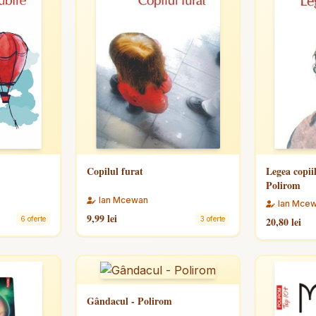
Copilul furat
Legea copii
Polirom
Ian Mcewan
Ian Mce
9,99 lei
6 oferte
3 oferte
20,80 lei
Gândacul - Polirom