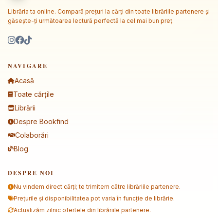
Librăria ta online. Compară prețuri la cărți din toate librăriile partenere și
găsește-ți următoarea lectură perfectă la cel mai bun preț.
NAVIGARE
Acasă
Toate cărțile
Librării
Despre Bookfind
Colaborări
Blog
DESPRE NOI
Nu vindem direct cărți; te trimitem către librăriile partenere.
Prețurile și disponibilitatea pot varia în funcție de librărie.
Actualizăm zilnic ofertele din librăriile partenere.