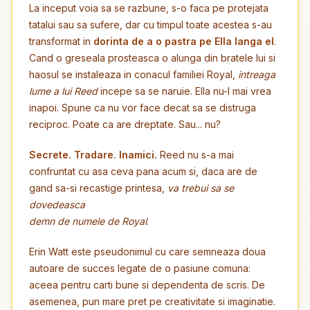
La inceput voia sa se razbune, s-o faca pe protejata
tatalui sau sa sufere, dar cu timpul toate acestea s-au
transformat in
dorinta de a o pastra pe Ella langa el
.
Cand o greseala prosteasca o alunga din bratele lui si
haosul se instaleaza in conacul familiei Royal,
intreaga
lume a lui Reed
incepe sa se naruie. Ella nu-l mai vrea
inapoi. Spune ca nu vor face decat sa se distruga
reciproc. Poate ca are dreptate. Sau... nu?
Secrete. Tradare. Inamici.
Reed nu s-a mai
confruntat cu asa ceva pana acum si, daca are de
gand sa-si recastige printesa,
va trebui sa se
dovedeasca
demn de numele de Royal
.
Erin Watt este pseudonimul cu care semneaza doua
autoare de succes legate de o pasiune comuna:
aceea pentru carti bune si dependenta de scris. De
asemenea, pun mare pret pe creativitate si imaginatie.