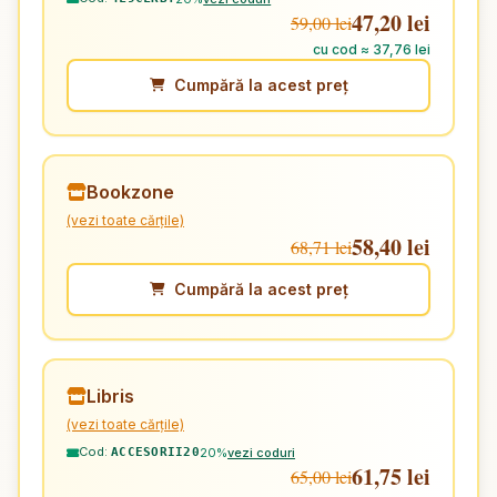
47,20 lei
59,00 lei
cu cod ≈ 37,76 lei
Cumpără la acest preț
Bookzone
(vezi toate cărțile)
58,40 lei
68,71 lei
Cumpără la acest preț
Libris
(vezi toate cărțile)
Cod:
20%
vezi coduri
ACCESORII20
61,75 lei
65,00 lei