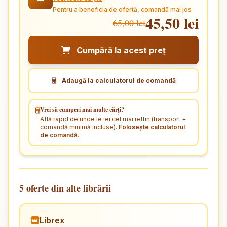
Pentru a beneficia de ofertă, comandă mai jos
45,50 lei
65,00 lei
Cumpără la acest preț
Adaugă la calculatorul de comandă
Vrei să cumperi mai multe cărți?
Află rapid de unde le iei cel mai ieftin (transport +
comandă minimă incluse).
Folosește calculatorul
de comandă
.
5 oferte din alte librării
Librex