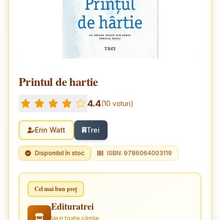
Printul de hartie
4.4
(10 voturi)
Erin Watt
Trei
Disponibil în stoc
ISBN: 9786064003119
Cel mai bun preț
Edituratrei
Vezi toate cărțile