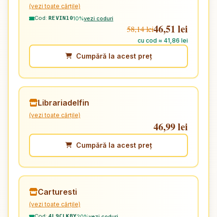
(vezi toate cărțile)
Cod:
10%
vezi coduri
REVIN10
46,51 lei
58,14 lei
cu cod ≈ 41,86 lei
Cumpără la acest preț
Librariadelfin
(vezi toate cărțile)
46,99 lei
Cumpără la acest preț
Carturesti
(vezi toate cărțile)
Cod:
20%
vezi coduri
4L9CLKBY