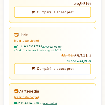
55,00 lei
Cumpără la acest preț
Libris
(vezi toate cărțile)
Cod:
20%
vezi coduri
ACCESORII20
· Coduri reducere Libris august 2026
55,24 lei
58,15 lei
cu cod ≈ 44,19 lei
Cumpără la acest preț
Cartepedia
(vezi toate cărțile)
Cod:
30 lei
vezi coduri
EXTRA30