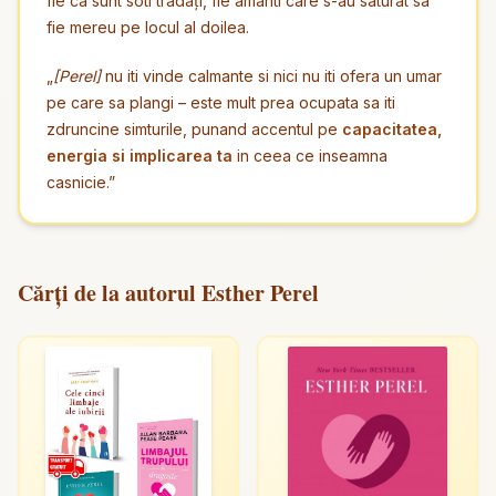
fie ca sunt soti tradați, fie amanti care s-au saturat sa
fie mereu pe locul al doilea.
„
[Perel]
nu iti vinde calmante si nici nu iti ofera un umar
pe care sa plangi – este mult prea ocupata sa iti
zdruncine simturile, punand accentul pe
capacitatea,
energia si implicarea ta
in ceea ce inseamna
casnicie.”
Cărți de la autorul Esther Perel