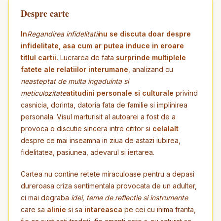
Despre carte
In
Regandirea infidelitatii
nu se discuta doar despre
infidelitate, asa cum ar putea induce in eroare
titlul cartii.
Lucrarea de fata
surprinde multiplele
fatete ale relatiilor interumane
, analizand cu
neasteptat de multa ingaduinta si
meticulozitate
atitudini personale si culturale
privind
casnicia, dorinta, datoria fata de familie si implinirea
personala. Visul marturisit al autoarei a fost de a
provoca o discutie sincera intre cititor si
celalalt
despre ce mai inseamna in ziua de astazi iubirea,
fidelitatea, pasiunea, adevarul si iertarea.
Cartea nu contine retete miraculoase pentru a depasi
dureroasa criza sentimentala provocata de un adulter,
ci mai degraba
idei, teme de reflectie si instrumente
care sa
alinie
si sa
intareasca
pe cei cu inima franta,