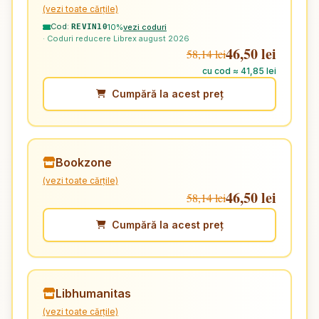
(vezi toate cărțile)
Cod:
10%
vezi coduri
REVIN10
· Coduri reducere Librex august 2026
46,50 lei
58,14 lei
cu cod ≈ 41,85 lei
Cumpără la acest preț
Bookzone
(vezi toate cărțile)
46,50 lei
58,14 lei
Cumpără la acest preț
Libhumanitas
(vezi toate cărțile)