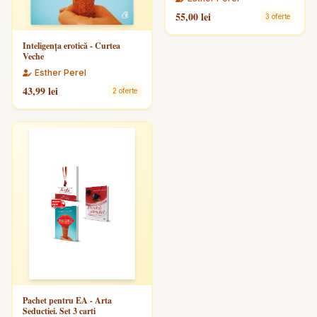
55,00 lei
3 oferte
Inteligenţa erotică - Curtea
Veche
Esther Perel
43,99 lei
2 oferte
Pachet pentru EA - Arta
Seductiei. Set 3 carti