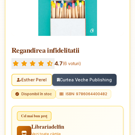
Regandirea infidelitatii
4.7
(6 voturi)
Esther Perel
Curtea Veche Publishing
Disponibil în stoc
ISBN: 9786064400482
Cel mai bun preț
Librariadelfin
Vezi toate cărțile