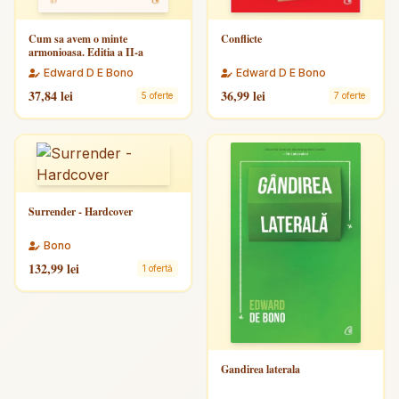
Cum sa avem o minte
Conflicte
armonioasa. Editia a II-a
Edward D E Bono
Edward D E Bono
37,84 lei
36,99 lei
5 oferte
7 oferte
Surrender - Hardcover
Bono
132,99 lei
1 ofertă
Gandirea laterala