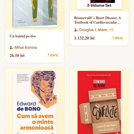
Braunwald' s Heart Disease. A
Textbook of Cardiovascular
Medicine, 2 - Volume Set
Douglas L Mann
+3
Un baietel pe dos
1.132,20 lei
1 ofertă
Mihai Bonoiu
26,10 lei
1 ofertă