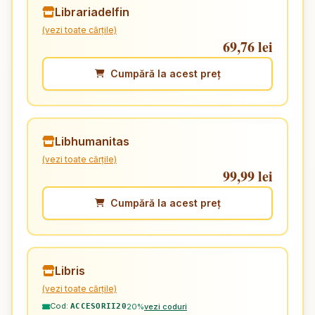
Librariadelfin
(vezi toate cărțile)
69,76 lei
Cumpără la acest preț
Libhumanitas
(vezi toate cărțile)
99,99 lei
Cumpără la acest preț
Libris
(vezi toate cărțile)
Cod:
20%
vezi coduri
ACCESORII20