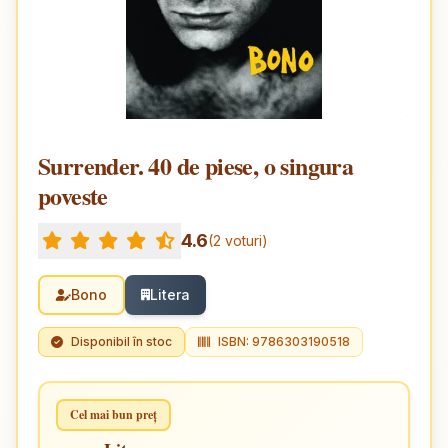
Surrender. 40 de piese, o singura
poveste
4.6
(2 voturi)
Bono
Litera
Disponibil în stoc
ISBN: 9786303190518
Cel mai bun preț