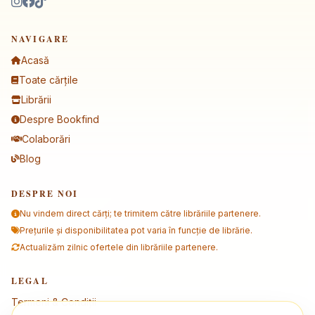
NAVIGARE
Acasă
Toate cărțile
Librării
Despre Bookfind
Colaborări
Blog
DESPRE NOI
Nu vindem direct cărți; te trimitem către librăriile partenere.
Prețurile și disponibilitatea pot varia în funcție de librărie.
Actualizăm zilnic ofertele din librăriile partenere.
LEGAL
Termeni & Condiții