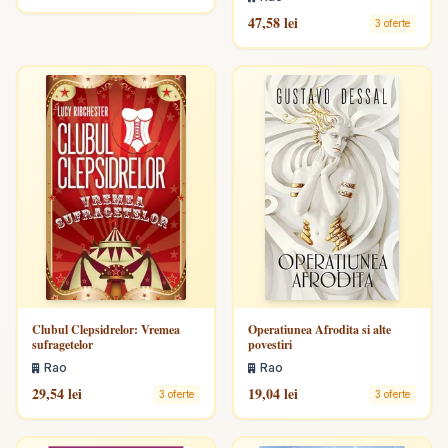
47,58 lei
3 oferte
Clubul Clepsidrelor: Vremea
Operatiunea Afrodita si alte
sufragetelor
povestiri
Rao
Rao
29,54 lei
19,04 lei
3 oferte
3 oferte