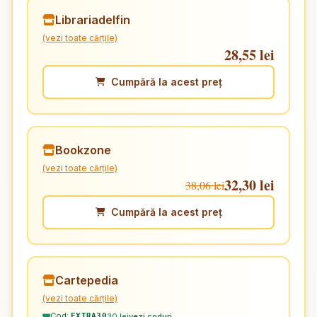
Librariadelfin
(vezi toate cărțile)
28,55 lei
Cumpără la acest preț
Bookzone
(vezi toate cărțile)
32,30 lei
38,06 lei
Cumpără la acest preț
Cartepedia
(vezi toate cărțile)
Cod:
30 lei
vezi coduri
EXTRA30