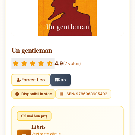
Un gentleman
4.9
(2 voturi)
Forrest Leo
Rao
Disponibil în stoc
ISBN: 9786068905402
Cel mai bun preț
Libris
Vezi toate cărțile