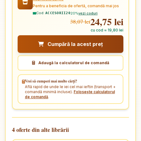
Pentru a beneficia de ofertă, comandă mai jos
Cod:
20%
vezi coduri
ACCESORII20
24,75 lei
38,07 lei
cu cod ≈ 19,80 lei
Cumpără la acest preț
Adaugă la calculatorul de comandă
Vrei să cumperi mai multe cărți?
Află rapid de unde le iei cel mai ieftin (transport +
comandă minimă incluse).
Folosește calculatorul
de comandă
.
4 oferte din alte librării