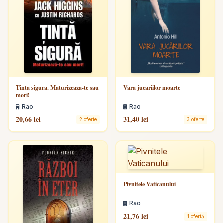
Tinta sigura. Maturizeaza-te sau
Vara jucariilor moarte
mori!
Rao
Rao
20,66 lei
31,40 lei
2 oferte
3 oferte
Pivnitele Vaticanului
Rao
21,76 lei
1 ofertă