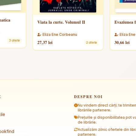
matica
Viata la curte. Volumul II
Evaziunea f
u
Eliza Ene Corbeanu
Eliza En
3 oferte
27,37 lei
30,66 lei
2 oferte
E
DESPRE NOI
Nu vindem direct cărți; te trimite
librăriile partenere.
ile
Prețurile și disponibilitatea pot va
de librărie.
Actualizăm zilnic ofertele din libră
ookfind
partenere.