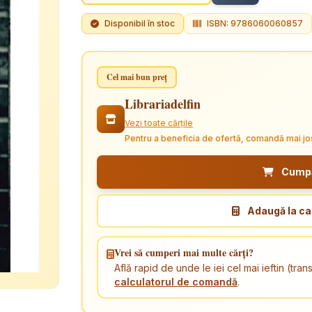
Disponibil în stoc
ISBN: 9786060060857
Cel mai bun preț
Librariadelfin
Vezi toate cărțile
Pentru a beneficia de ofertă, comandă mai jo
Cumpăr
Adaugă la ca
Vrei să cumperi mai multe cărți?
Află rapid de unde le iei cel mai ieftin (tr
calculatorul de comandă
.