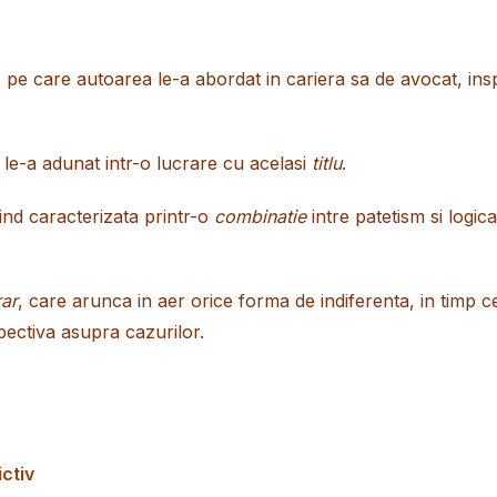
e
pe care autoarea le-a abordat in cariera sa de avocat, in
 le-a adunat intr-o lucrare cu acelasi
titlu
.
ind caracterizata printr-o
combinatie
intre patetism si logica
rar
, care arunca in aer orice forma de indiferenta, in timp 
pectiva asupra cazurilor.
ictiv