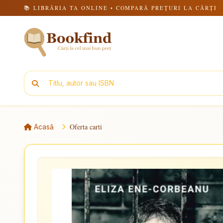
📚 LIBRĂRIA TA ONLINE • COMPARĂ PREȚURI LA CĂRȚI
Oferta carti
Acasă