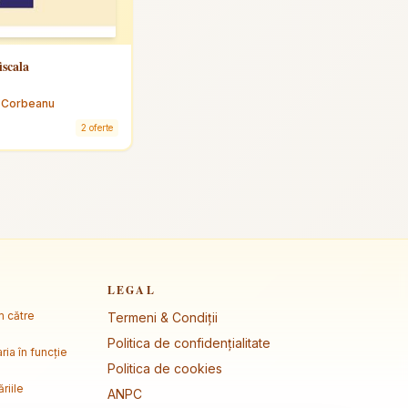
iscala
e Corbeanu
2 oferte
LEGAL
m către
Termeni & Condiții
Politica de confidențialitate
ria în funcție
Politica de cookies
riile
ANPC