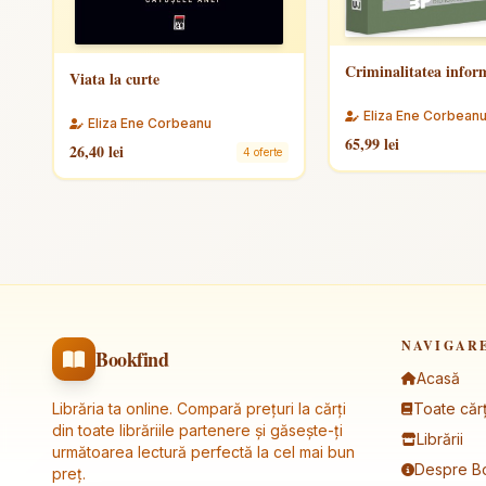
Criminalitatea infor
Viata la curte
Eliza Ene Corbean
Eliza Ene Corbeanu
65,99 lei
26,40 lei
4 oferte
NAVIGAR
Bookfind
Acasă
Librăria ta online. Compară prețuri la cărți
Toate cărț
din toate librăriile partenere și găsește-ți
Librării
următoarea lectură perfectă la cel mai bun
Despre B
preț.