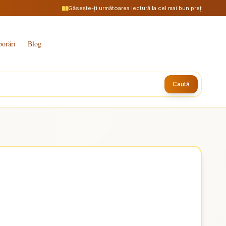
Găsește-ți următoarea lectură la cel mai bun preț
borări
Blog
Caută