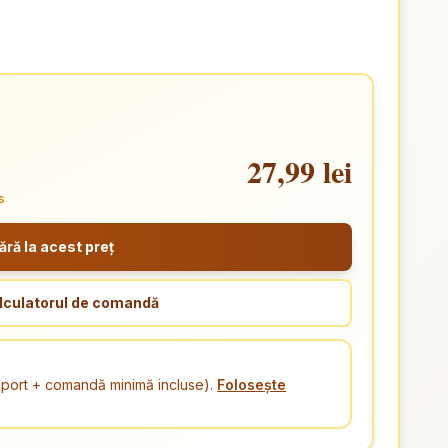
27,99 lei
s
ă la acest preț
lculatorul de comandă
ansport + comandă minimă incluse).
Folosește